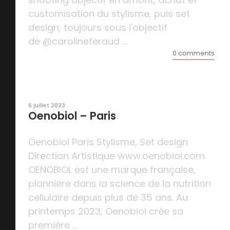
customisation du stylisme, puis set
design; toujours sous l'objectif
de @carolineferaud ...
0 comments
6 juillet 2023
Oenobiol – Paris
Oenobiol Paris Stylisme, Set design
Direction Artistique www.oenobiol.com
OENOBIOL est une marque française,
pionnière dans la science de la nutrition
cellulaire depuis plus de 35 ans. Au
printemps 2023, Oenobiol crée sa
première ...