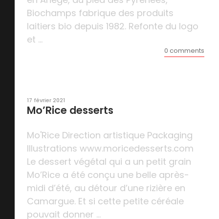
Biochamps fabrique des produits
laitiers bio depuis 1982. Refonte du logo
et ...
0 comments
17 février 2021
Mo’Rice desserts
Mo'Rice Direction artistique Packaging
Illustrations www.moricedesserts.com
Le dessert végétal qui a un petit grain
Mo’Rice a été conçu une belle après-
midi d’été, au détour d’une rizière en
Camargue. Et si cette petite céréale
pouvait donner ...