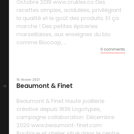
Octobre 2019 www.crukles.co Des
recettes simples, acidulées, privilégiant
la qualité et le goût des produits. Et ça
marche ! Des petites épiceries
marseillaises, aux enseignes du bio
comme Biocoop, ...
0 comments
15 février 2021
Beaumont & Finet
Beaumont & Finet Haute joaillerie
créative depuis 1836 Logotypes,
campagne collaboration Décembre
2020 www.beaumont-finet.com
Boutique et atelier situé dans le centre