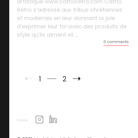
artistique www.cathoretro.com Catho
Rétro s’adresse aux tribus chrétiennes
et modernes en leur donnant la joie
d’exprimer leur foi avec des produits de
style qu’ils aiment et ...
0 comments
1
2
Follow