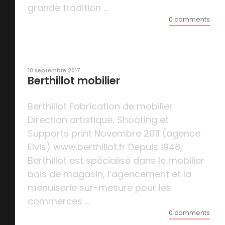
grande tradition ...
0 comments
10 septembre 2017
Berthillot mobilier
Berthillot Fabrication de mobilier
Direction artistique, Shooting et
Supports print Novembre 2011 (agence
Elvis) www.berthillot.fr Depuis 1948,
Berthillot est spécialisé dans le mobilier
bois de magasin, l’agencement et la
menuiserie sur-mesure pour les
commerces ...
0 comments