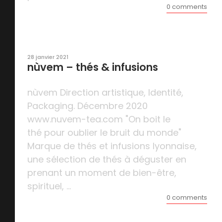
0 comments
28 janvier 2021
nùvem – thés & infusions
nùvem Direction artistique, Identité,
Packaging. Décembre 2020
www.nuvem-tea.com "On boit le
thé pour oublier le bruit du monde"
Marque de thés et infusions lyonnaise,
une sélection de thés à déguster en
prenant un moment de bien-être,
spirituel, ...
0 comments