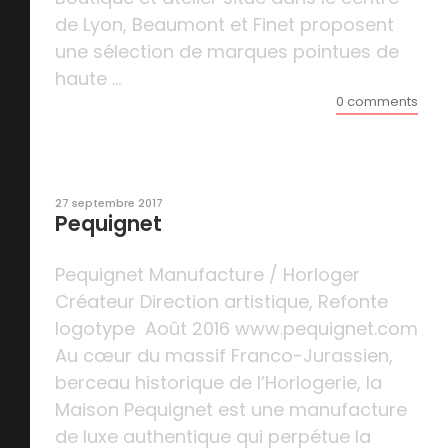
de Lyon, Beaumont et Finet proposent
une sélection de marques pointues de
haute ...
0 comments
27 septembre 2017
Pequignet
Pequignet Manufacture / Horloger
Créateur Direction artistique, Refonte
logotype Août 2016 www.pequignet.com
Au cœur du massif Franco-Jurassien,
berceau historique de l’Horlogerie, la
Maison Pequignet est une manufacture
de luxe authentique qui perpétue la