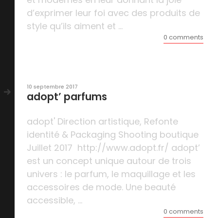
d’exprimer leur foi avec des produits de
style qu’ils aiment et ...
0 comments
10 septembre 2017
adopt’ parfums
adopt' Direction artistique, Refonte
identité & Packaging Shooting boutique
Juillet 2017 http://www.adopt.fr/ adopt’
est un concept unique autour de trois
univers : le parfum, le maquillage et les
accessoires de mode. Une beauté
accessible, ...
0 comments