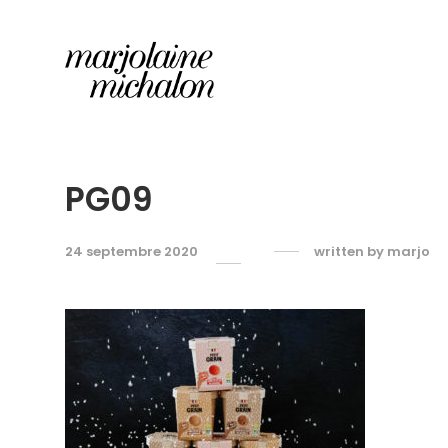
PG09
24 septembre 2020
written by
marjo